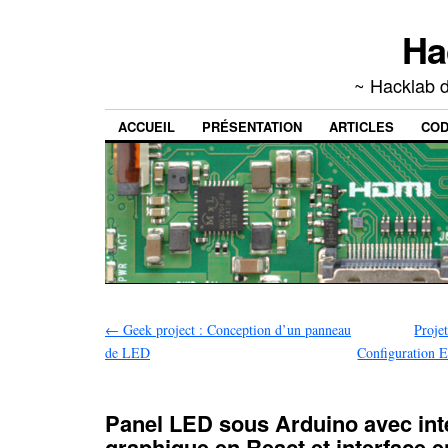
Ha
~ Hacklab d
ACCUEIL
PRÉSENTATION
ARTICLES
CO
←
Geek project : Conception d’un panneau
Proje
de LED
Configuration 
Panel LED sous Arduino avec int
graphique en React et interface e