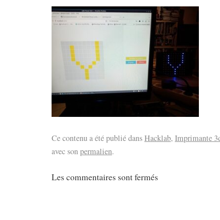
Ce contenu a été publié dans
Hacklab
,
Imprimante 3
avec son
permalien
.
Les commentaires sont fermés