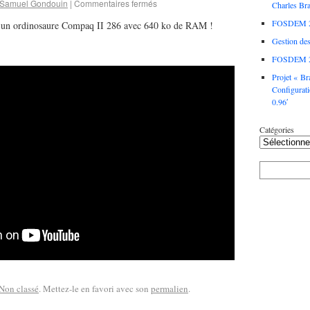
Samuel Gondouin
|
Commentaires fermés
Charles Br
FOSDEM 
né un ordinosaure Compaq II 286 avec 640 ko de RAM !
Gestion des
FOSDEM 
Projet « Br
Configurat
0.96′
Catégories
Non classé
. Mettez-le en favori avec son
permalien
.