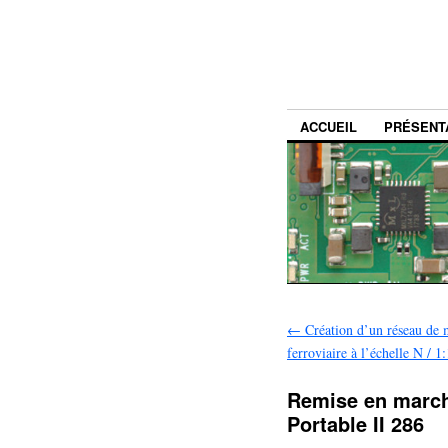
ACCUEIL
PRÉSENT
←
Création d’un réseau de
ferroviaire à l’échelle N / 1
Remise en march
Portable II 286