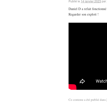
Publié le
14 janvier 2023
par
Daniel D a refait fonction
Regarder son exploit !
Ce contenu a été publié dans