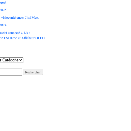
aquet
2025
 visioconférences Jitsi Meet
2024
acelet connecté » 1/x :
ion ESP8266 et Afficheur OLED