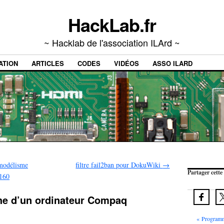
HackLab.fr
~ Hacklab de l'association ILArd ~
ATION
ARTICLES
CODES
VIDÉOS
ASSO ILARD
 modélisme
filtre fail2ban pour DokuWiki
→
Partager cette 
:160
e d’un ordinateur Compaq
« Programm