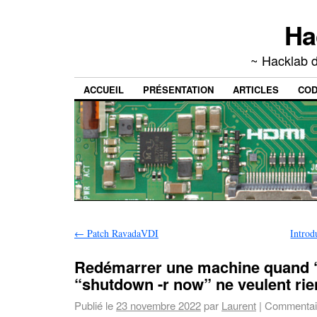
Ha
~ Hacklab d
ACCUEIL
PRÉSENTATION
ARTICLES
CO
←
Patch RavadaVDI
Introd
Redémarrer une machine quand 
“shutdown -r now” ne veulent rien
Publié le
23 novembre 2022
par
Laurent
|
Commentai