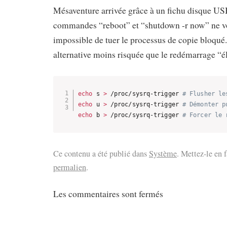
Mésaventure arrivée grâce à un fichu disque US
commandes “reboot” et “shutdown -r now” ne vou
impossible de tuer le processus de copie bloqué. 
alternative moins risquée que le redémarrage “él
echo
 s 
>
 /proc/sysrq-trigger 
# Flusher le
echo
 u 
>
 /proc/sysrq-trigger 
# Démonter p
echo
 b 
>
 /proc/sysrq-trigger 
# Forcer le 
Ce contenu a été publié dans
Système
. Mettez-le en 
permalien
.
Les commentaires sont fermés